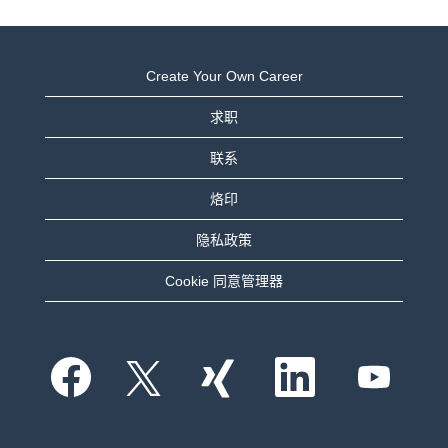
Create Your Own Career
求职
联系
烙印
隐私政策
Cookie 同意管理器
在
在
在
在
在
新
新
新
新
新
选
选
选
选
选
项
项
项
项
项
卡
卡
卡
卡
卡
中
中
中
中
中
打
打
打
打