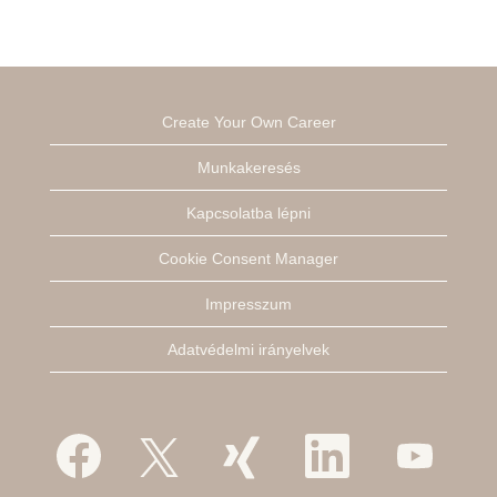
Create Your Own Career
Munkakeresés
Kapcsolatba lépni
Cookie Consent Manager
Impresszum
Adatvédelmi irányelvek
Ú
Ú
Ú
Ú
Ú
j
j
j
j
j
f
f
f
f
f
ü
ü
ü
ü
ü