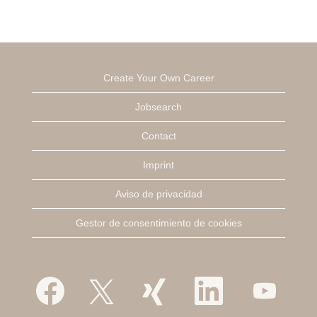
Create Your Own Career
Jobsearch
Contact
Imprint
Aviso de privacidad
Gestor de consentimiento de cookies
S
S
S
S
S
e
e
e
e
e
a
a
a
a
a
b
b
b
b
b