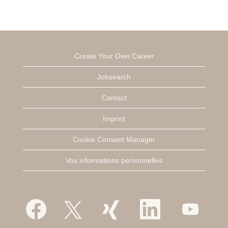
Create Your Own Career
Jobsearch
Contact
Imprint
Cookie Consent Manager
Vos informations personnelles
S
S
S
S
S
’
’
’
’
’
o
o
o
o
o
u
u
u
u
u