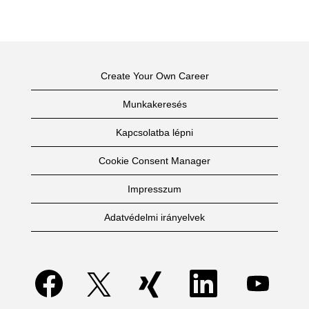
Create Your Own Career
Munkakeresés
Kapcsolatba lépni
Cookie Consent Manager
Impresszum
Adatvédelmi irányelvek
Ú
Ú
Ú
Ú
Ú
j
j
j
j
j
f
f
f
f
f
ü
ü
ü
ü
ü