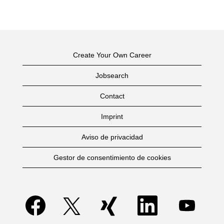
Create Your Own Career
Jobsearch
Contact
Imprint
Aviso de privacidad
Gestor de consentimiento de cookies
S
S
S
S
S
e
e
e
e
e
a
a
a
a
a
b
b
b
b
b