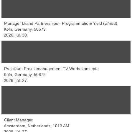
Contract Manager Licensing (w/m/d)
Köln, Germany, 50679
2026. júl. 30.
Manager Brand Partnerships - Programmatic & Yield (w/m/d)
Köln, Germany, 50679
2026. júl. 30.
Sales Pricing Manager
Budapest, Hungary, 1068
2026. aug. 4.
Praktikum Projektmanagement TV Werbekonzepte
Köln, Germany, 50679
2026. júl. 27.
Praktikum Sales- und Projektmanagement mit Schwerpunkt E-
Commerce-Kunden & Start-ups
Köln, Germany, 50679
2026. aug. 3.
Client Manager
Amsterdam, Netherlands, 1013 AM
2026. júl. 27.