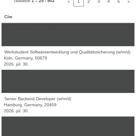
Találatok
1 – 25
/
902
«
1
2
3
4
5
»
Cím
Werkstudent Netze & Server (w/m/d)
Köln, Germany, 50679
2026. aug. 5.
Werkstudent Softwareentwicklung und Qualitätssicherung (w/m/d)
Köln, Germany, 50679
2026. júl. 30.
Software Engineer (f/m/d) – Cross-Platform SDK Development
Berlin, Germany, 10435
2026. júl. 13.
Senior Backend Developer (w/m/d)
Hamburg, Germany, 20459
2026. júl. 30.
SAP S/4HANA and ECC FI-CO Support Specialist (m/f)
Luxembourg, Luxembourg, 1543
2026. júl. 16.