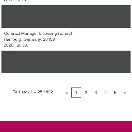
Werkstudent Audio-Label (w/m/d)
Köln, Germany, 50679
2026. júl. 16.
Contract Manager Licensing (w/m/d)
Hamburg, Germany, 20459
2026. júl. 30.
Advertiser Manager ( m/f/d)
Milan, Italy, 20122
2026. júl. 17.
Találatok
1 – 25
/
902
«
1
2
3
4
5
»