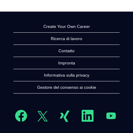
Create Your Own Career
Ricerca di lavoro
Contatto
Impronta
Informativa sulla privacy
Gestore del consenso ai cookie
S
S
S
S
S
i
i
i
i
i
a
a
a
a
a
p
p
p
p
p
r
r
r
r
r
e
e
e
e