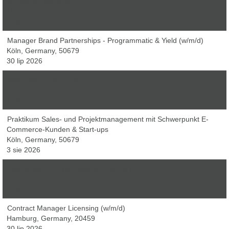
Advertiser Manager ( m/f/d)
Milan, Italy, 20122
17 lip 2026
Manager Brand Partnerships - Programmatic & Yield (w/m/d)
Köln, Germany, 50679
30 lip 2026
Sales Pricing Manager
Budapest, Hungary, 1068
4 sie 2026
Praktikum Sales- und Projektmanagement mit Schwerpunkt E-
Commerce-Kunden & Start-ups
Köln, Germany, 50679
3 sie 2026
Werkstudent TV-Motivplanung (w/m/d)
Köln, Germany, 50679
5 sie 2026
Contract Manager Licensing (w/m/d)
Hamburg, Germany, 20459
30 lip 2026