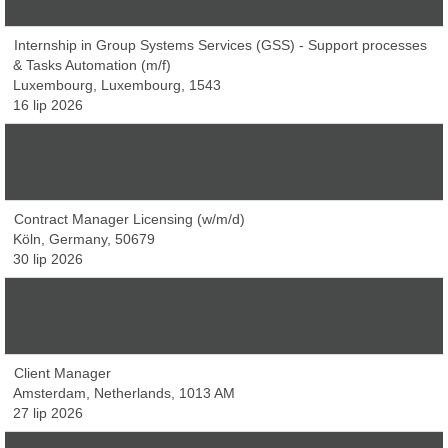
9 lip 2026
Internship in Group Systems Services (GSS) - Support processes
& Tasks Automation (m/f)
Luxembourg, Luxembourg, 1543
16 lip 2026
Working Student IT Support
Köln, Germany, 50676
16 lip 2026
Contract Manager Licensing (w/m/d)
Köln, Germany, 50679
30 lip 2026
Manager Brand Partnerships - Programmatic & Yield (w/m/d)
Hamburg, Germany, 20459
30 lip 2026
Client Manager
Amsterdam, Netherlands, 1013 AM
27 lip 2026