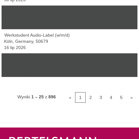
Praktikum Projektmanagement TV Werbekonzepte
Köln, Germany, 50679
27 lip 2026
Werkstudent Audio-Label (w/m/d)
Köln, Germany, 50679
16 lip 2026
Werkstudent Audio-Label (w/m/d)
Hamburg, Germany, 20459
21 lip 2026
Wyniki
1 – 25
z
896
«
1
2
3
4
5
»