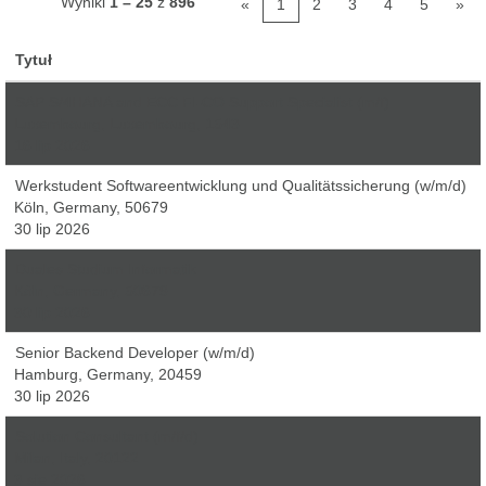
Wyniki
1 – 25
z
896
«
1
2
3
4
5
»
Tytuł
SAP S/4HANA and ECC FI-CO Support Specialist (m/f)
Luxembourg, Luxembourg, 1543
16 lip 2026
Werkstudent Softwareentwicklung und Qualitätssicherung (w/m/d)
Köln, Germany, 50679
30 lip 2026
Duales Studium Informatik
Köln, Germany, 50679
30 lip 2026
Senior Backend Developer (w/m/d)
Hamburg, Germany, 20459
30 lip 2026
Solution Consultant (m/f/d)
Milan, Italy, 20122
3 sie 2026