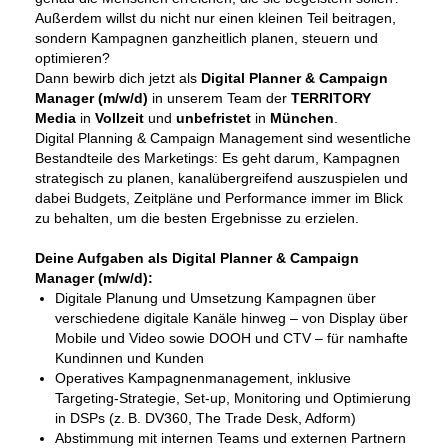
Außerdem willst du nicht nur einen kleinen Teil beitragen,
sondern Kampagnen ganzheitlich planen, steuern und
optimieren?
Dann bewirb dich jetzt als
Digital Planner &
Campaign
Manager (m/w/d)
in unserem Team der
TERRITORY
Media
in
Vollzeit
und
unbefristet
in
München
.
Digital Planning & Campaign Management sind wesentliche
Bestandteile des Marketings: Es geht darum, Kampagnen
strategisch zu planen, kanalübergreifend auszuspielen und
dabei Budgets, Zeitpläne und Performance immer im Blick
zu behalten, um die besten Ergebnisse zu erzielen.
Deine Aufgaben als Digital Planner & Campaign
Manager (m/w/d):
Digitale Planung und Umsetzung Kampagnen über
verschiedene digitale Kanäle hinweg – von Display über
Mobile und Video sowie DOOH und CTV – für namhafte
Kundinnen und Kunden
Operatives Kampagnenmanagement, inklusive
Targeting-Strategie, Set-up, Monitoring und Optimierung
in DSPs (z. B. DV360, The Trade Desk, Adform)
Abstimmung mit internen Teams und externen Partnern