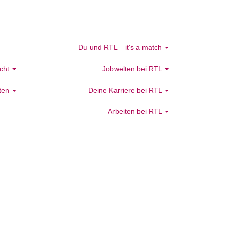
Du und RTL – it's a match
icht
Jobwelten bei RTL
äten
Deine Karriere bei RTL
Arbeiten bei RTL