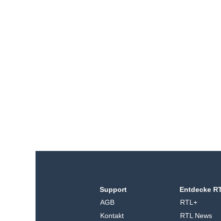
Support
Entdecke R
AGB
RTL+
Kontakt
RTL News