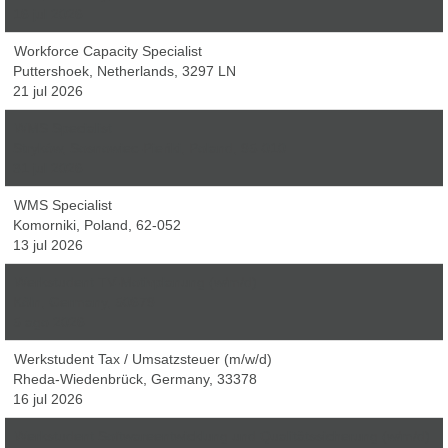
16 jul 2026
Workforce Capacity Specialist
Puttershoek, Netherlands, 3297 LN
21 jul 2026
WMS Specialist
Stryków, Sosnowiec-Pieńki, Poland, 95-010
31 jul 2026
WMS Specialist
Komorniki, Poland, 62-052
13 jul 2026
Werkstudent TV-Motivplanung (w/m/d)
Köln, Germany, 50679
5 ago 2026
Werkstudent Tax / Umsatzsteuer (m/w/d)
Rheda-Wiedenbrück, Germany, 33378
16 jul 2026
Werkstudent Softwareentwicklung und Qualitätssicherung (w/m/d)