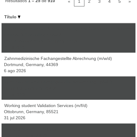
Resultados
1 – 25
de
910
«
1
2
3
4
5
»
Título
Zukunftsgestaltender Business Intelligence Consultant im Bereich
Finance & Controlling (m/w/d)
Rheda-Wiedenbrück, Germany, 33378
30 jul 2026
Zahnmedizinische Fachangestellte Abrechnung (m/w/d)
Dortmund, Germany, 44369
6 ago 2026
Zahnmedizinische Fachangestellte Abrechnung (m/w/d)
Hamburg, Germany, 20459
31 jul 2026
Working student Validation Services (m/f/d)
Ottobrunn, Germany, 85521
31 jul 2026
Working Student IT Support
Köln, Germany, 50676