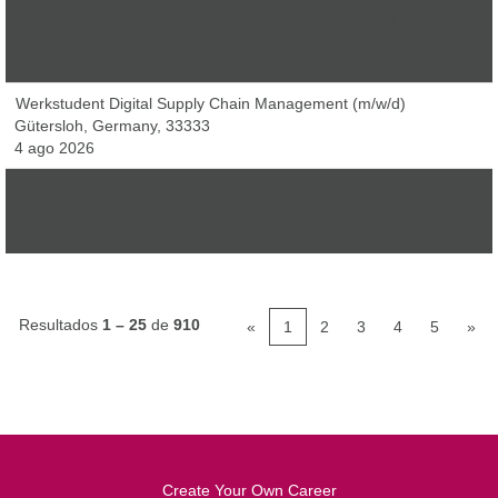
Werkstudent Digitalisierung und Microsoft 365 (m/w/x)
Landsberg, Germany, 06188
22 jul 2026
Werkstudent Digital Supply Chain Management (m/w/d)
Gütersloh, Germany, 33333
4 ago 2026
Werkstudent Audio-Label (w/m/d)
Hamburg, Germany, 20459
21 jul 2026
Resultados
1 – 25
de
910
«
1
2
3
4
5
»
Create Your Own Career