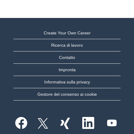
Create Your Own Career
Ricerca di lavoro
Contatto
Impronta
Informativa sulla privacy
Gestore del consenso ai cookie
S
S
S
S
S
i
i
i
i
i
a
a
a
a
a
p
p
p
p
p