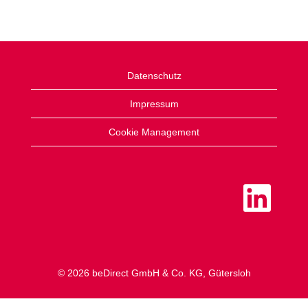
Datenschutz
Impressum
Cookie Management
W
i
r
d
a
u
f
e
i
n
© 2026 beDirect GmbH & Co. KG, Gütersloh
e
r
n