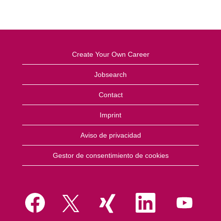
Create Your Own Career
Jobsearch
Contact
Imprint
Aviso de privacidad
Gestor de consentimiento de cookies
S
S
S
S
S
e
e
e
e
e
a
a
a
a
a
b
b
b
b
b