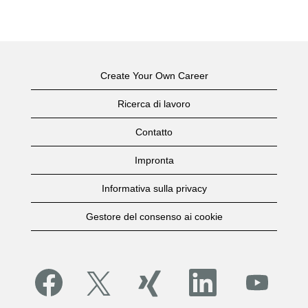
Create Your Own Career
Ricerca di lavoro
Contatto
Impronta
Informativa sulla privacy
Gestore del consenso ai cookie
S
S
S
S
S
i
i
i
i
i
a
a
a
a
a
p
p
p
p
p