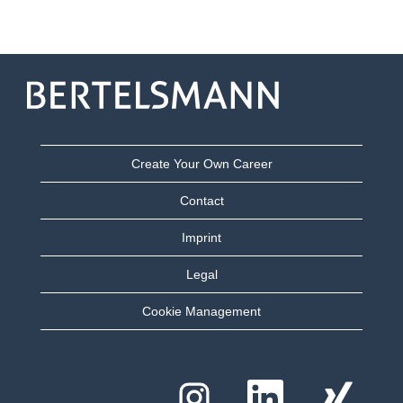
Create Your Own Career
Contact
Imprint
Legal
Cookie Management
O
O
O
t
t
t