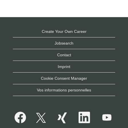
Create Your Own Career
Jobsearch
Contact
Imprint
Cookie Consent Manager
Vos informations personnelles
S
S
S
S
S
’
’
’
’
’
o
o
o
o
o
u
u
u
u
u