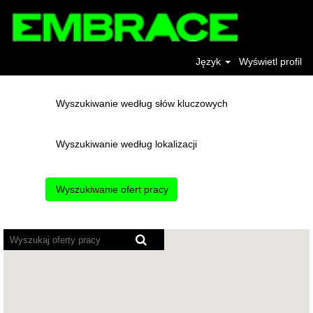
Język
Wyświetl profil
Wyszukiwanie według słów kluczowych
Wyszukiwanie według lokalizacji
Poniższa
mapa
z
możliwością
wyszukiwania
nie