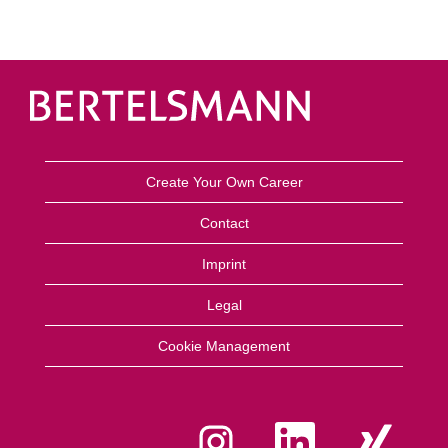
Create Your Own Career
Contact
Imprint
Legal
Cookie Management
O
O
O
t
t
t