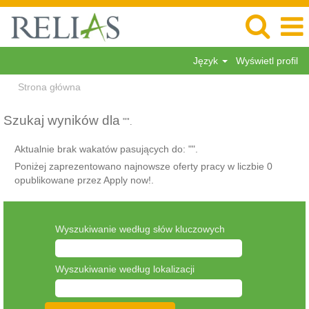
Język
Wyświetl profil
Strona główna
Szukaj wyników dla
"".
Aktualnie brak wakatów pasujących do: "
".
Poniżej zaprezentowano najnowsze oferty pracy w liczbie 0
opublikowane przez Apply now!.
Wyszukiwanie według słów kluczowych
Wyszukiwanie według lokalizacji