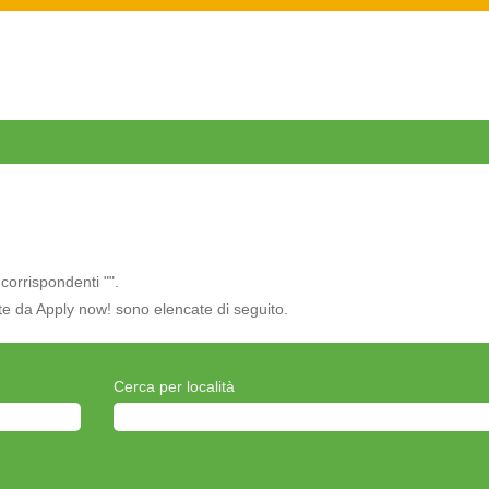
corrispondenti "
".
ate da Apply now! sono elencate di seguito.
Cerca per località