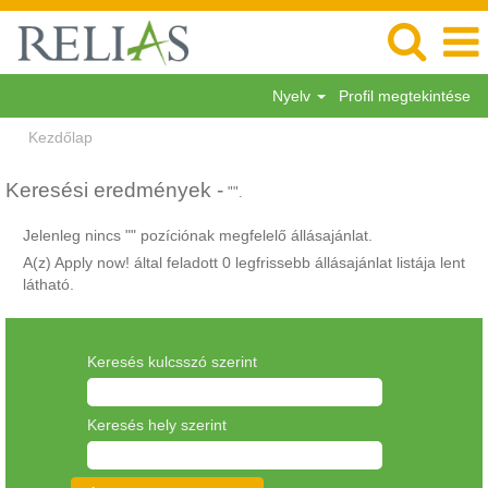
Nyelv
Profil megtekintése
Kezdőlap
Keresési eredmények -
"".
Jelenleg nincs "
" pozíciónak megfelelő állásajánlat.
A(z) Apply now! által feladott 0 legfrissebb állásajánlat listája lent
látható.
Keresés kulcsszó szerint
Keresés hely szerint