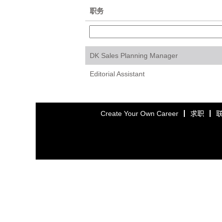
职务
DK Sales Planning Manager
Editorial Assistant
Create Your Own Career
求职