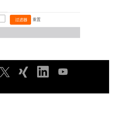
重置
在
在
在
在
新
新
新
新
选
选
选
选
项
项
项
项
卡
卡
卡
卡
中
中
中
中
打
打
打
打
开
开
开
开
。
。
。
。