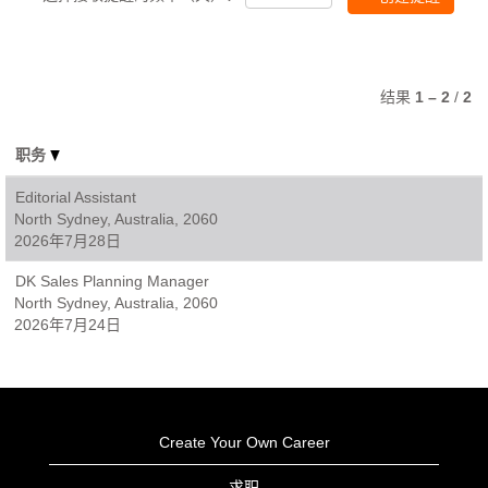
结果
1 – 2
/
2
职务
Editorial Assistant
North Sydney, Australia, 2060
2026年7月28日
DK Sales Planning Manager
North Sydney, Australia, 2060
2026年7月24日
Create Your Own Career
求职