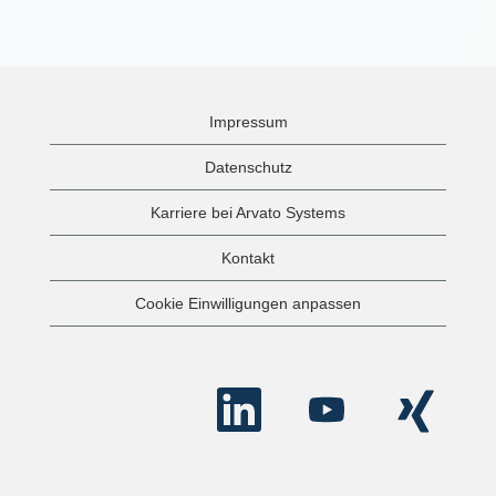
Impressum
Datenschutz
Karriere bei Arvato Systems
Kontakt
Cookie Einwilligungen anpassen
W
W
W
i
i
i
r
r
r
d
d
d
a
a
a
u
u
u
f
f
f