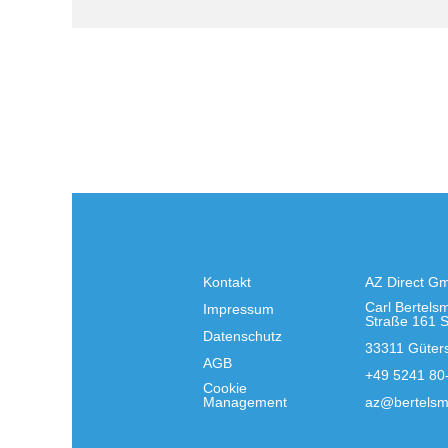
Kontakt
AZ Direct G
Carl Bertels
Impressum
Straße 161 
Datenschutz
33311 Güter
AGB
+49 5241 80
Cookie
Management
az@bertelsm