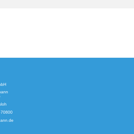
mbH
mann
S
sloh
-70800
ann.de