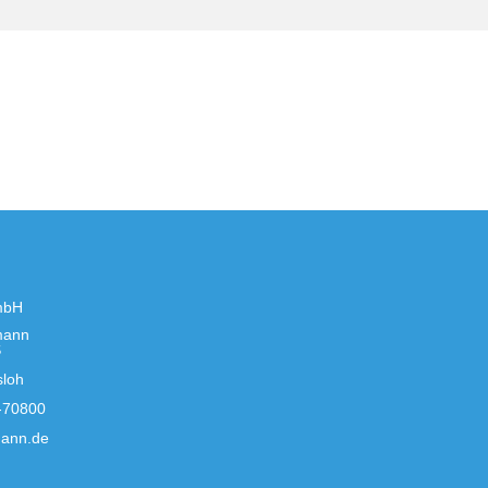
mbH
mann
S
sloh
-70800
ann.de