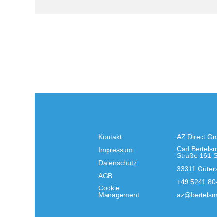
Kontakt
AZ Direct G
Carl Bertels
Impressum
Straße 161 
Datenschutz
33311 Güter
AGB
+49 5241 80
Cookie
Management
az@bertelsm